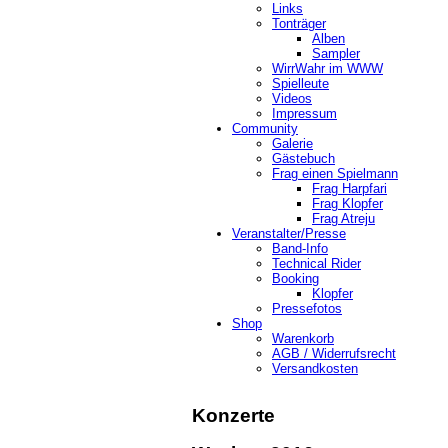
Links
Tonträger
Alben
Sampler
WirrWahr im WWW
Spielleute
Videos
Impressum
Community
Galerie
Gästebuch
Frag einen Spielmann
Frag Harpfari
Frag Klopfer
Frag Atreju
Veranstalter/Presse
Band-Info
Technical Rider
Booking
Klopfer
Pressefotos
Shop
Warenkorb
AGB / Widerrufsrecht
Versandkosten
Konzerte